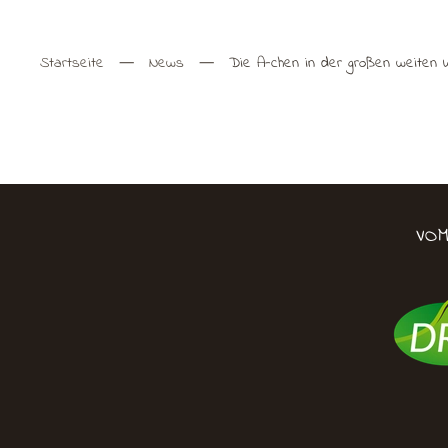
Startseite
News
Die A-chen in der großen weiten 
VO