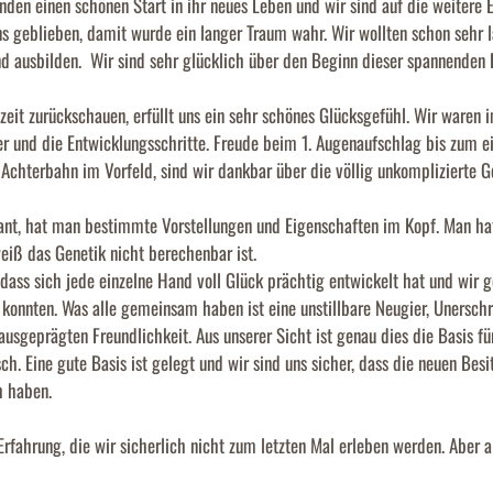
den einen schönen Start in ihr neues Leben und wir sind auf die weitere 
ns geblieben, damit wurde ein langer Traum wahr. Wir wollten schon sehr
nd ausbilden. Wir sind sehr glücklich über den Beginn dieser spannenden 
eit zurückschauen, erfüllt uns ein sehr schönes Glücksgefühl. Wir waren 
r und die Entwicklungsschritte. Freude beim 1. Augenaufschlag bis zum ei
Achterbahn im Vorfeld, sind wir dankbar über die völlig unkomplizierte G
nt, hat man bestimmte Vorstellungen und Eigenschaften im Kopf. Man hat 
iß das Genetik nicht berechenbar ist.
dass sich jede einzelne Hand voll Glück prächtig entwickelt hat und wir 
 konnten. Was alle gemeinsam haben ist eine unstillbare Neugier, Unersch
ausgeprägten Freundlichkeit. Aus unserer Sicht ist genau dies die Basis für
. Eine gute Basis ist gelegt und wir sind uns sicher, dass die neuen Besi
h haben.
rfahrung, die wir sicherlich nicht zum letzten Mal erleben werden. Aber all