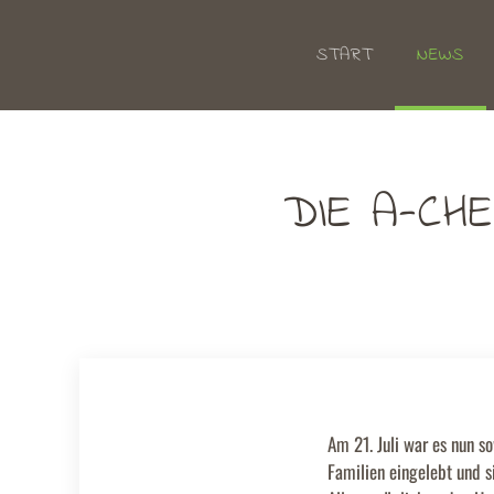
START
NEWS
Zum Hauptinhalt springen
DIE A-CH
Am 21. Juli war es nun s
Familien eingelebt und s