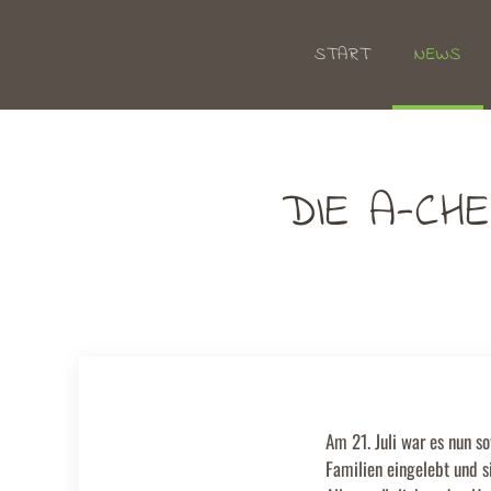
START
NEWS
Zum Hauptinhalt springen
DIE A-CH
Am 21. Juli war es nun s
Familien eingelebt und s