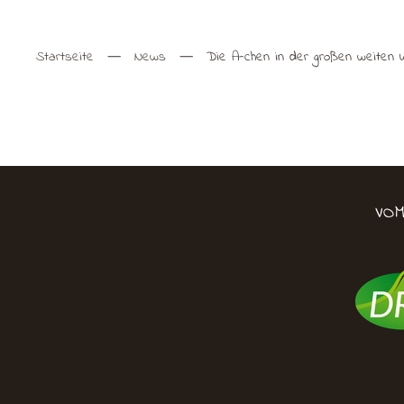
Startseite
News
Die A-chen in der großen weiten 
VO