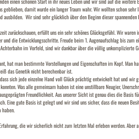
den einen schönen Start in ihr neues Leben und wir sind auf die weitere 
ns geblieben, damit wurde ein langer Traum wahr. Wir wollten schon sehr
nd ausbilden. Wir sind sehr glücklich über den Beginn dieser spannenden 
eit zurückschauen, erfüllt uns ein sehr schönes Glücksgefühl. Wir waren 
r und die Entwicklungsschritte. Freude beim 1. Augenaufschlag bis zum ei
Achterbahn im Vorfeld, sind wir dankbar über die völlig unkomplizierte G
nt, hat man bestimmte Vorstellungen und Eigenschaften im Kopf. Man hat 
iß das Genetik nicht berechenbar ist.
dass sich jede einzelne Hand voll Glück prächtig entwickelt hat und wir 
 konnten. Was alle gemeinsam haben ist eine unstillbare Neugier, Unersch
ausgeprägten Freundlichkeit. Aus unserer Sicht ist genau dies die Basis für
. Eine gute Basis ist gelegt und wir sind uns sicher, dass die neuen Besi
h haben.
rfahrung, die wir sicherlich nicht zum letzten Mal erleben werden. Aber all