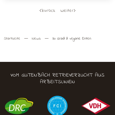
Zurück
Weiter
Startseite
News
30 Grad & vegane Enten
VOM GUTENBACH RETRIEVERZUCHT AUS
ARBEITSLINIEN