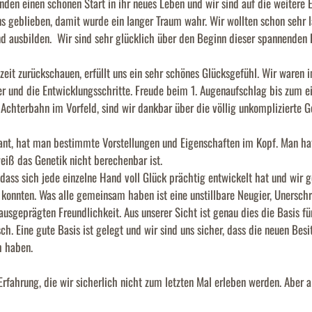
den einen schönen Start in ihr neues Leben und wir sind auf die weitere 
ns geblieben, damit wurde ein langer Traum wahr. Wir wollten schon sehr
nd ausbilden. Wir sind sehr glücklich über den Beginn dieser spannenden 
eit zurückschauen, erfüllt uns ein sehr schönes Glücksgefühl. Wir waren 
r und die Entwicklungsschritte. Freude beim 1. Augenaufschlag bis zum ei
Achterbahn im Vorfeld, sind wir dankbar über die völlig unkomplizierte G
nt, hat man bestimmte Vorstellungen und Eigenschaften im Kopf. Man hat 
iß das Genetik nicht berechenbar ist.
dass sich jede einzelne Hand voll Glück prächtig entwickelt hat und wir 
 konnten. Was alle gemeinsam haben ist eine unstillbare Neugier, Unersch
ausgeprägten Freundlichkeit. Aus unserer Sicht ist genau dies die Basis für
. Eine gute Basis ist gelegt und wir sind uns sicher, dass die neuen Besi
h haben.
rfahrung, die wir sicherlich nicht zum letzten Mal erleben werden. Aber all