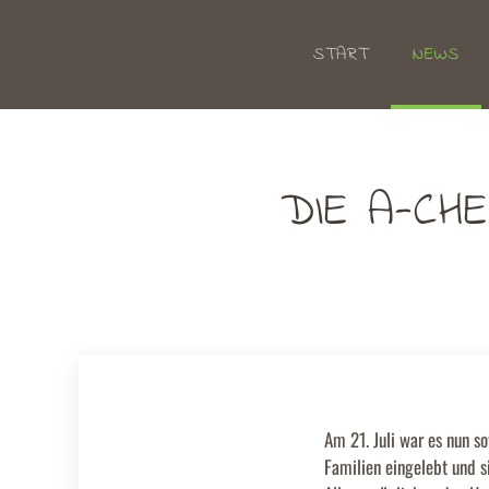
START
NEWS
Zum Hauptinhalt springen
DIE A-CH
Am 21. Juli war es nun s
Familien eingelebt und s