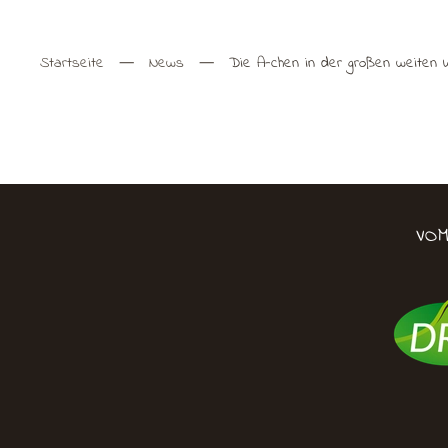
Startseite
News
Die A-chen in der großen weiten 
VO